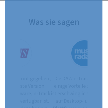
Was sie sagen
Die DAW n-Track Studio hat
einige Vorteile zu bieten. Es
ist erschwinglich, funktioniert
auf Desktop- und mobilen