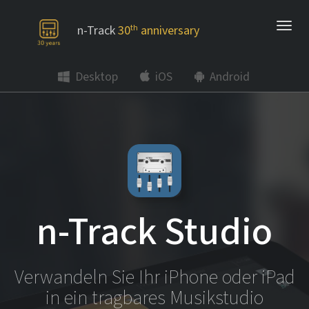
n-Track
30
th
anniversary
Desktop
iOS
Android
n-Track Studio
Verwandeln Sie Ihr iPhone oder iPad
in ein tragbares Musikstudio