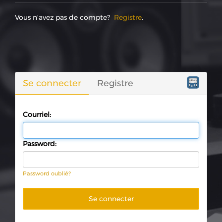
Vous n'avez pas de compte?
Registre
.
Se connecter
Registre
Courriel:
Password:
Password oublié?
Se connecter