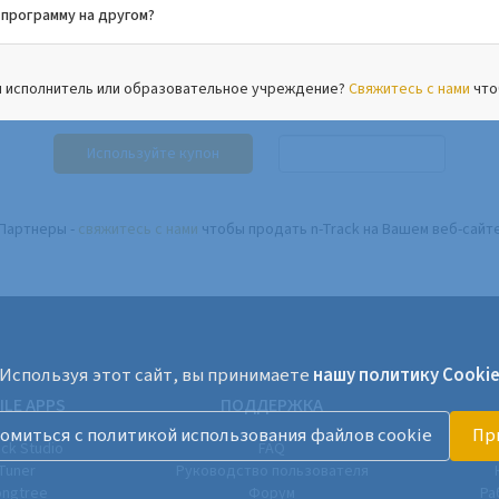
 программу на другом?
 исполнитель или образовательное учреждение?
Свяжитесь с нами
что
Используйте купон
Партнеры -
свяжитесь с нами
чтобы продать n-Track на Вашем веб-сайт
Используя этот сайт, вы принимаете
нашу политику Cooki
ILE APPS
ПОДДЕРЖКА
омиться с политикой использования файлов cookie
Пр
ack Studio
FAQ
Tuner
Руководство пользователя
ngtree
Форум
Ра