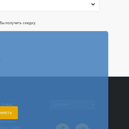
бы получить скидку.
е
e
О НАС
инять
О нас
Контакты
бота с нами