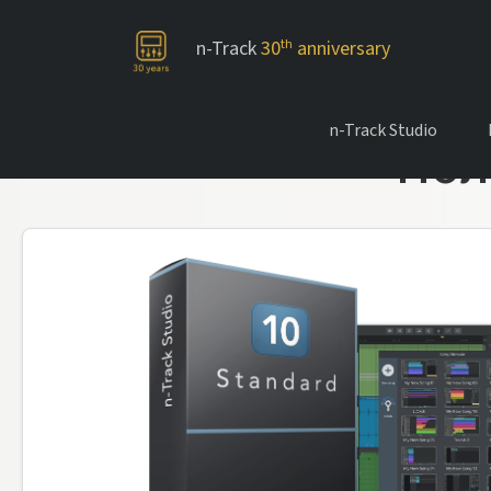
-->
n-Track
30
th
anniversary
n-Track Studio
Пол