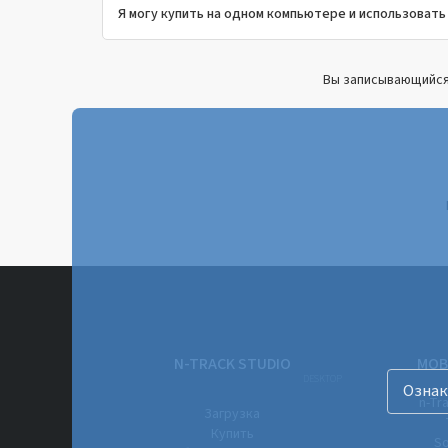
Я могу купить на одном компьютере и использовать
Вы записывающийся
N-TRACK STUDIO
MOB
DESKTOP
Ознак
n-Tr
Загрузка
Купить
So