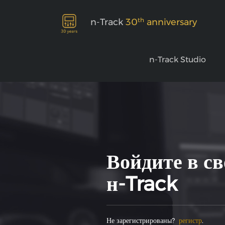
th
n-Track
30
anniversary
n-Track Studio
Войдите в св
н-Track
Не зарегистрированы?
регистр
.