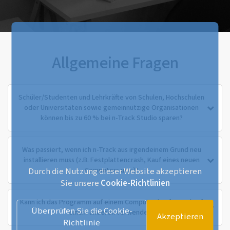
Allgemeine Fragen
Schüler/Studenten und Lehrkräfte von Schulen, Hochschulen
oder Universitäten sowie gemeinnützige Organisationen
können bis zu 60 % bei n-Track Studio sparen?
Was passiert, wenn ich n-Track aus irgendeinem Grund neu
installieren muss (z.B. Festplattencrash, Kauf eines neuen
Durch die Nutzung dieser Website akzeptieren
Computers usw.)?
Sie unsere
Cookie-Richtlinien
Kann ich das Programm auf einem Computer kaufen und auf
Überprüfen Sie die Cookie-
einem anderen verwenden?
Akzeptieren
Richtlinie