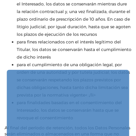
el Interesado, los datos se conservarán mientras dure
la relación contractual y, una vez finalizada, durante el
plazo ordinario de prescripción de 10 años. En caso de
litigio judicial, por igual duración, hasta que se agoten
los plazos de ejecución de los recursos
para fines relacionados con el interés legítimo del
Titular, los datos se conservarán hasta el cumplimiento
de dicho interés
para el cumplimiento de una obligación legal, por
orden de una autoridad y por tutela judicial, los datos
se conservarán respetando los plazos previstos por
dichas obligaciones, hasta tanto dicha limitación sea
prevista por la normativa vigente< ;/li>
para finalidades basadas en el consentimiento del
Interesado, los datos se conservarán hasta que se
revoque el consentimiento
Al final del período de retención, todos los Datos Personales
serán eliminados o almacenados en una forma que no