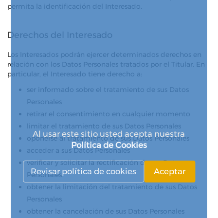
permita la identificación del Interesado.
Derechos del Interesado
Los Interesados ​​podrán ejercer determinados derechos en
relación con los Datos Personales tratados por el Titular. En
particular, el Interesado tiene derecho a:
ser informado sobre el tratamiento de sus Datos
Personales
retirar el consentimiento en cualquier momento
limitar el tratamiento de sus Datos Personales
Al usar este sitio usted acepta nuestra
oponerse al tratamiento de sus Datos Personales
Política de Cookies
acceder a sus Datos Personales
verificar y solicitar la rectificación de sus Datos
Revisar política de cookies
Aceptar
Personales
obtener la limitación del tratamiento de sus Datos
Personales
obtener la cancelación de sus Datos Personales