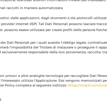
icazione, eventuali ulteriori informazioni inviate dall'Interessato, 
sonali raccolti in maniera automatizzata:
sitivi, dalle applicazioni, dagli strumenti e dai protocolli utilizza
 di provider Internet (ISP). Tali Dati Personali possono lasciare trac
r, possono essere utilizzate per creare profili delle persone fisiche
ei Dati Personali per i quali sussiste l’obbligo legale, contrattua
terà l’impossibilità del Titolare di instaurare o proseguire il rap
 ed esclusivamente responsabile della loro provenienza, raccolta, 
ri univoci e altre analoghe tecnologie per raccogliere Dati Person
 l’Interessato utilizza l’Applicazione. Essi vengono memorizzati per
okie Policy completa al seguente indirizzo:
https://ntrack.com/cook
o