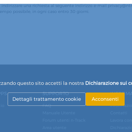
sono indirizzare una richiesta al seguente indirizzo e-mail privacy@n
mpo possibile, in ogni caso entro 30 giorni.
zzando questo sito accetti la nostra
Dichiarazione sui c
PPS
SUPPORTO
INFORMA
Dettagli trattamento cookie
Acconsenti
dio
FAQ
Informazio
Manuale Utente
Contatti
Forum utenti n-Track
Lavora con
Area utente
Dichiarazio