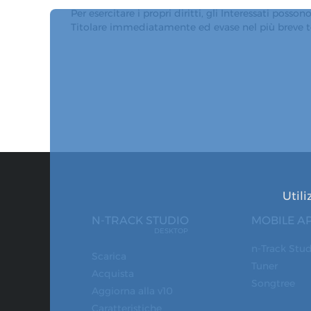
Per esercitare i propri diritti, gli Interessati pos
Titolare immediatamente ed evase nel più breve te
Utili
N-TRACK STUDIO
MOBILE A
DESKTOP
n-Track Stu
Scarica
Tuner
Acquista
Songtree
Aggiorna alla v10
Caratteristiche