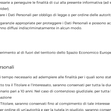
essarie a perseguire le finalità di cui alla presente informativa (a
ider);
re i Dati Personali per obbligo di legge o per ordine delle autorit
e garanzie appropriate per proteggere i Dati Personali e possono ac
ranno diffusi indiscriminatamente in alcun modo.
ferimento al di fuori del territorio dello Spazio Economico Europe
rsonali
i tempo necessario ad adempiere alle finalità per i quali sono stati 
tto tra il Titolare e l’Interessato, saranno conservati per tutta la 
inario pari a 10 anni. Nel caso di contenzioso giudiziale, per tutta 
nazione
el Titolare, saranno conservati fino al compimento di tale interesse
 ordine di un’autorità e per la tutela in giudizio, saranno conser