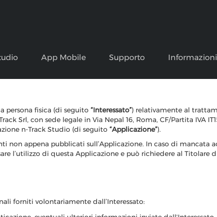
tudio
App Mobile
Supporto
Informazion
y
 persona fisica (di seguito
“Interessato”
) relativamente al tratta
n-Track Srl, con sede legale in Via Nepal 16, Roma, CF/Partita IVA
icazione n-Track Studio (di seguito
“Applicazione”
).
ti non appena pubblicati sull’Applicazione. In caso di mancata 
sare l’utilizzo di questa Applicazione e può richiedere al Titolare di
onali forniti volontariamente dall’Interessato: