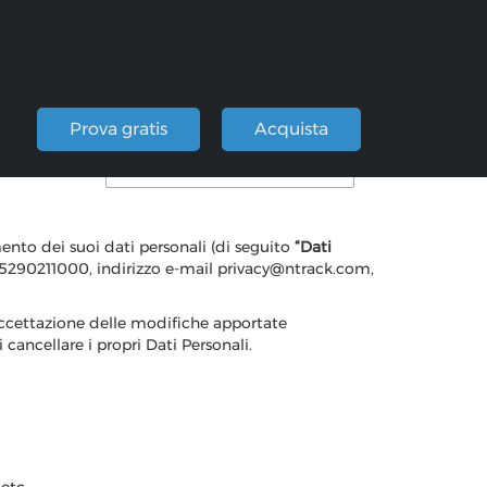
i
Prova gratis
Acquista
Cookie Policy di n-Track
mento dei suoi dati personali (di seguito
“Dati
 IT15290211000, indirizzo e-mail privacy@ntrack.com,
accettazione delle modifiche apportate
 cancellare i propri Dati Personali.