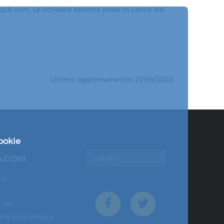
track.com. Le richieste saranno prese in carico dal
Ultimo aggiornamento: 21/09/2022
ookie
ZIONI
ni
 noi
ne sulla privacy