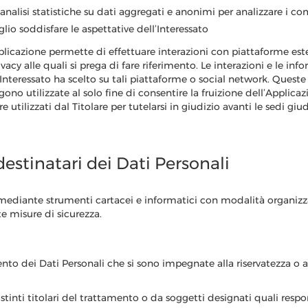
analisi statistiche su dati aggregati e anonimi per analizzare i co
eglio soddisfare le aspettative dell’Interessato
Applicazione permette di effettuare interazioni con piattaforme est
ivacy alle quali si prega di fare riferimento. Le interazioni e le i
Interessato ha scelto su tali piattaforme o social network. Queste
no utilizzate al solo fine di consentire la fruizione dell’Applicazion
e utilizzati dal Titolare per tutelarsi in giudizio avanti le sedi gi
estinatari dei Dati Personali
 mediante strumenti cartacei e informatici con modalità organizza
e misure di sicurezza.
ento dei Dati Personali che si sono impegnate alla riservatezza o
nti titolari del trattamento o da soggetti designati quali respons