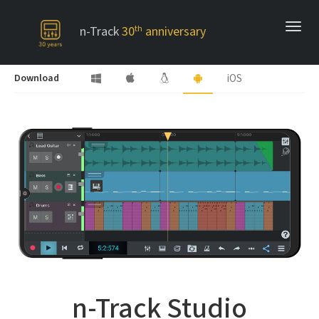
n-Track
30
th
anniversary
Download
iOS
n-Track Studio